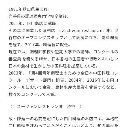
1981年秋田県生まれ。
岩手県の調理師専門学校卒業後、
2001年、四川飯店に就職。
その年に開業した系列店「szechwan restaurant 陳」渋
谷店のオープニングスタッフとして厨房に立ち、副料理長
を経て、2017年、料理長に就任。
現在では、調理師学校や短期大学での講師、コンクールの
審査員 を務めるほか、日本各地の生産者や行政とおいしい
日本の食材を生かした中国料理を提案している。
2003年、「第4回青年調理士のための全日本中国料理コン
クール デザート部門」銅賞、2004年、2016年にも同コ
ンクールにおいて金賞、農林水産大臣賞を受賞するなど、
数々のコンクールで入賞。
〈 スーツァンレストラン陳 渋谷 〉
故・陳建一の名前を冠にした四川料理のお店です。本格的
四川料理を味わっていただくことはもとより、旬の素材を